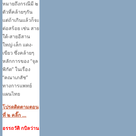
หมายถึงกรณีมี ๒
ตัวที่คล้ายๆกัน
แต่ถ้าเกินแล้วก็จะ
ต่อสร้อย เช่น สาย
ใต้-สายอีสาน
ใหญ่-เล็ก แดง-
เขียว ซึ่งคล้ายๆ
หลักการของ “จุล
พิกัด” ในเรื่อง
“คณาเภสัช”
ทางการแพทย์
แผนไทย
โปรดติดตามตอน
ที่ ๒ คลิ๊ก …
อรรถวัติ กบิลว่าน