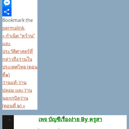
Line
Messenger
Bookmark the
Share
permalink
.
«
กำเนิด “หว้าน”
และ
ประวัติศาสตร์ที่
กล่าวถึงว่านใน
ประเทศไทย (ตอน
ที่๑)
ว่านแท้-ว่าน
ปลอม และว่าน
นอกกบิลว่าน
(ตอนที่ ๒)
»
เพจ บัญชีเรื่องง่าย By ครูสา