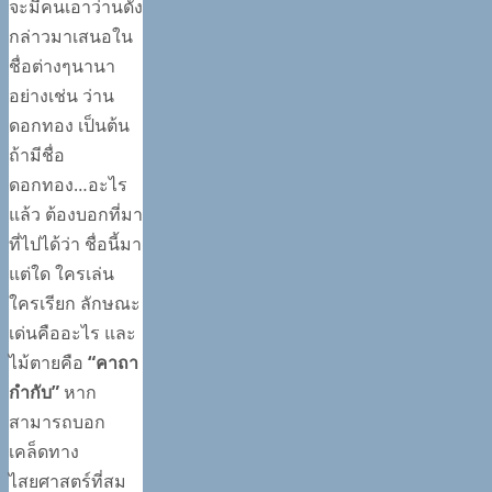
จะมีคนเอาว่านดัง
กล่าวมาเสนอใน
ชื่อต่างๆนานา
อย่างเช่น ว่าน
ดอกทอง เป็นต้น
ถ้ามีชื่อ
ดอกทอง…อะไร
แล้ว ต้องบอกที่มา
ที่ไปได้ว่า ชื่อนี้มา
แต่ใด ใครเล่น
ใครเรียก ลักษณะ
เด่นคืออะไร และ
ไม้ตายคือ
“คาถา
กำกับ”
หาก
สามารถบอก
เคล็ดทาง
ไสยศาสตร์ที่สม