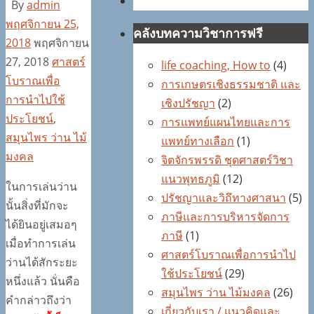
By
admin
พฤศจิกายน 25,
คลังบทความวิชาการฟรี
2018
พฤศจิกายน
27, 2018
ศาสตร์
life coaching, How to
(4)
โบราณเพื่อ
การเกษตรเชิงธรรมชาติ และ
การนำไปใช้
เชิงปรัชญา
(2)
ประโยชน์
,
การแพทย์แผนไทยและการ
สมุนไพร ว่าน ไม้
แพทย์ทางเลือก
(1)
มงคล
จิตจักรพรรดิ ชุดศาสตร์วิชา
แนวพุทธภูมิ
(12)
ในการเล่นว่าน
ปรัชญาและวิถึทางศาสนา
(5)
นั้นสิ่งที่มักจะ
ภาษีและการบริหารจัดการ
ได้ยินอยู่เสมอๆ
ภาษี
(1)
เมื่อทำการเล่น
ศาสตร์โบราณเพื่อการนำไป
ว่านได้สักระยะ
ใช้ประโยชน์
(29)
หนึ่งแล้ว นั่นคือ
สมุนไพร ว่าน ไม้มงคล
(26)
คำกล่าวถึงว่า
เกี่ยวกับเรา / แนวคิดและ