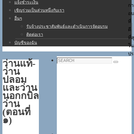
แจ้งชำระเงิน
กา
เชิญร่วมเป็นส่วนหนึ่งกับเรา
อบ
อื่นๆ
ที่
รับจ้างประชาสัมพันธ์และดำเนินการจัดอบรม
ดี
ติดต่อเรา
ที่
บัญชีของฉัน
ใน
ปร
Search
ว่านแท้-
Search
for:
ว่าน
ปลอม
และว่าน
นอกกบิล
ว่าน
(ตอนที่
๑)