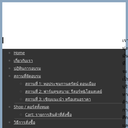
เร
มุ่ง
Skip
Home
มั่
to
เกี่ยวกับเรา
ที่
content
ปฏิทินการอบรม
จะ
สถานที่จัดอบรม
เป็
สถานที่ 1: หอประชุมกานตรัตน์ ดอนเมือง
บร
สถานที่ 2: ฟาร์มสุขสบาย: รีสอร์ท&โฮมสเตย์
ทา
สถานที่ 3: เชิญแนะนำ หรือเสนอราคา
ด้
Shop / คอร์สทั้งหมด
กา
Cart: รายการสินค้าที่สั่งซื้อ
ศึ
วิธีการสั่งซื้อ
แล