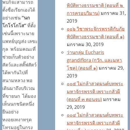
พบก็จะสามารถ
พิบัติทางธรรมชาติ (ตอนที่ ๒
ตั้งชื่อเรียกเองได้
การครอบวิมาน)
มกราคม 31,
อย่างเช่น
“นก
2019
โกโรโกโส”
ที่ตั้ง
๐๐๖ วิชาพระจักรพรรดิกับภัย
เช่นนี้เพราะนาย
พิบัติทางธรรมชาติ (ตอนที่ ๑)
แพทย์บุญส่ง เลขะ
มกราคม 30, 2019
กุล พร้อมคณะที่
ว่านกลุ่ม Eucharis
ช่วยเก็บตัวอย่าง
grandiflora (กวัก. และมหา
สัตว์และสตั๊ฟสัตว์
โชค) (ตอนที่ ๑)
มกราคม 29,
ได้พากันไปที่
2019
สนามหลวง พอ
๐๐๕ ไม่กล้าสวดมนต์บทพระ
เดินมาถึงบริเวณ
มหาจักรพรรดิ เพราะกลัวผี
ที่ขายนก ได้มอง
(ตอนที่ ๓ ตอนจบ)
มกราคม
เห็นนกชนิดหนึ่ง
29, 2019
ยืนอย่าง
๐๐๔ ไม่กล้าสวดมนต์บทพระ
หงอยเหงาทรุด
มหาจักรพรรดิ เพราะกลัวผี
โทรมอยู่ในกรง