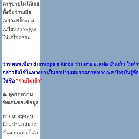
ดาๆขายไม่ได้เลย
ตั้งชื่อว่านเสีย
เพราะพริ้ง
แถม
เปลี่ยนสรรพคุณ
ให้เสร็จสรรพ
ว่านหอมเขียว drimiopsis kirkii ว่านสาย อ.หล่อ ขันแก้ว ในตำ
กล่าวถึงใช้ในทางยา เป็นยาบำรุงสมรรถภาพทางเพศ ปัจจุบันรู้จัก
ในชื่อ
“รวยไม่เลิก
”
๒. ดูจากความ
ชัดเจนของข้อมูล
หากบางยุคคน
นิยมว่านกลุ่มใด
กันมากแล้ว ก็มัก