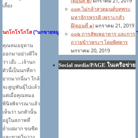
(ตอนที่ ๒)
มกราคม 21, 2019
เลี้ยง
๐๐๓ ไม่กล้าสวดมนต์บทพระ
มหาจักรพรรดิ เพราะกลัว
ผี(ตอนที่ ๑)
มกราคม 21, 2019
นกโกโรโกโส
(“นกขายหมู”ในคำเรียกท้องถิ่น) ปัจจุบันพบน้อยม
๐๐๒ การสัพเพอาหาร และการ
ถวายข้าวพระฯ โดยพิศดาร
คุณหมออุทาน
มกราคม 20, 2019
ออกมาอย่างดีใจ
ว่า เอ๊ะ …เจ้านก
Social media/PAGE ในเครือข่าย
ตัวนี้เป็นนกที่หา
ยากมากนี่นา ใกล้
จะสูญพันธุ์ไปแล้ว
แต่เมื่อคุณหมอ
พินิจพิจารณาแล้ว
เห็นว่า นกตัวนั้น
อยู่ในสภาพที่
ย่ำแย่มาก ขนซีด
และขาดวิ่นวาง