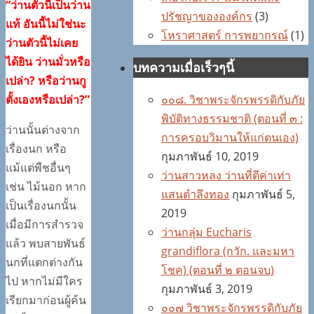
“ว่านตัวนี้เป็นว่าน
ปรัชญาขององค์กร
(3)
แท้ อันนี้ไม่ใช่นะ
โหราศาสตร์ การพยากรณ์
(1)
ว่านตัวนี้ไม่เคย
ได้ยิน ว่านมั่วหรือ
บทความเมื่อเร็วๆนี้
เปล่า? หรือว่านกู
ตั้งเองหรือเปล่า?”
๐๐๘. วิชาพระจักรพรรดิกับภัย
พิบัติทางธรรมชาติ (ตอนที่ ๓ :
ว่านนั้นต่างจาก
การครอบวิมานให้แก่ตนเอง)
เรื่องนก หรือ
กุมภาพันธ์ 10, 2019
แม้แต่พืชอื่นๆ
ว่านสาวหลง ว่านที่ตีค่าเท่า
เช่น ไม้นอก หาก
แสนตำลึงทอง
กุมภาพันธ์ 5,
เป็นเรื่องนกนั้น
2019
เมื่อมีการสำรวจ
ว่านกลุ่ม Eucharis
แล้ว พบสายพันธ์
grandiflora (กวัก. และมหา
นกที่แตกต่างกัน
โชค) (ตอนที่ ๒ ตอนจบ)
ไป หากไม่มีใคร
กุมภาพันธ์ 3, 2019
เรียกมาก่อนผู้ค้น
๐๐๗ วิชาพระจักรพรรดิกับภัย