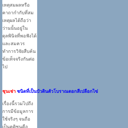
เหตุสมผลหรือ
คาถากำกับที่สม
เหตุผลได้ถือว่า
ว่านนั้นอยู่ใน
ดุลพินิจที่พอฟังได้
และสมควร
ทำการวิจัยสืบค้น
ข้อเท็จจริงกันต่อ
ไป
ชุนเช่า
ชนิดที่เป็นบัวดินตัวโบราณดอกสีเปลือกไข่
เรื่องนี้รวมไปถึง
การมีข้อมูลการ
ใช้จริงๆ จนถือ
เป็นคติชนคือ