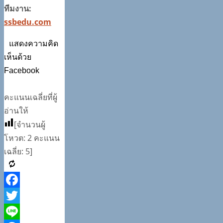
ทีมงาน:
ssbedu.com
แสดงความคิด
เห็นด้วย
Facebook
คะแนนเฉลี่ยที่ผู้
อ่านให้
[จำนวนผู้
โหวต:
2
คะแนน
เฉลี่ย:
5
]
Facebook
Twitter