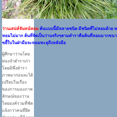
ว่านเสน่ห์จันทน์หอม
ต้นแบบนี้มีหลายชนิด มีชนิดที่ไม่หอมด้วย ห
หอมไม่มาก ต้นที่จัดเป็นว่านจริงๆตามตำราคือต้นที่หอมมากขน
ขยี้ใบในฝ่ามือจะหอมทะลุถึงหลังมือ
ผู้ศึกษาว่านโดย
ท่องจำตำราเก่า
โดยมิพึ่งตำรา
ภาพมาก่อนจะได้
เปรียบในเรื่อง
ของการมองภาพ
ลักษณ์ของว่าน
โดยองค์รวมที่ชัด
แจ้งกว่าคนที่ยึด