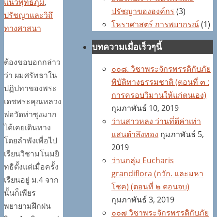
แนวพุทธภูมิ
,
ปรัชญาขององค์กร
(3)
ปรัชญาและวิถึ
โหราศาสตร์ การพยากรณ์
(1)
ทางศาสนา
บทความเมื่อเร็วๆนี้
ต้องขอบอกกล่าว
๐๐๘. วิชาพระจักรพรรดิกับภัย
ว่า ผมศรัทธาใน
พิบัติทางธรรมชาติ (ตอนที่ ๓ :
ปฏิปทาของพระ
การครอบวิมานให้แก่ตนเอง)
เดชพระคุณหลวง
กุมภาพันธ์ 10, 2019
พ่อวัดท่าซุงมาก
ว่านสาวหลง ว่านที่ตีค่าเท่า
ได้เคยเดินทาง
แสนตำลึงทอง
กุมภาพันธ์ 5,
โดยลำพังเพื่อไป
2019
เรียนวิชามโนมยิ
ว่านกลุ่ม Eucharis
ทธิตั้งแต่เมื่อครั้ง
grandiflora (กวัก. และมหา
เรียนอยู่ ม.4 จาก
โชค) (ตอนที่ ๒ ตอนจบ)
นั้นก็เพียร
กุมภาพันธ์ 3, 2019
พยายามฝึกฝน
๐๐๗ วิชาพระจักรพรรดิกับภัย