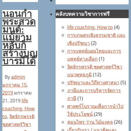
นอนกำ
คลังบทความวิชาการฟรี
พระสวด
life coaching, How to
(4)
มนต์:
การเกษตรเชิงธรรมชาติ และ
แม้ยาม
เชิงปรัชญา
(2)
หลับก็
การแพทย์แผนไทยและการ
สร้างบุญ
แพทย์ทางเลือก
(1)
บารมีได้
จิตจักรพรรดิ ชุดศาสตร์วิชา
แนวพุทธภูมิ
(12)
By
admin
ปรัชญาและวิถึทางศาสนา
(5)
มกราคม 15,
ภาษีและการบริหารจัดการ
2019
มกราคม
ภาษี
(1)
21, 2019
life
ศาสตร์โบราณเพื่อการนำไป
coaching, How
ใช้ประโยชน์
(29)
to
,
จิตจักรพรรดิ
สมุนไพร ว่าน ไม้มงคล
(26)
ชุดศาสตร์วิชา
เกี่ยวกับเรา / แนวคิดและ