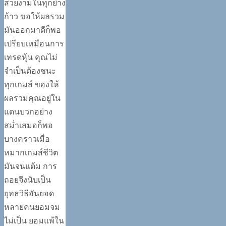
สวยงามในทุกย่าง
ก้าว ขอให้ผลรวม
มันออกมาดีก็พอ
เปรียบเหมือนการ
เทรดหุ้น คุณไม่
จำเป็นต้องชนะ
ทุกเกมส์ ของให้
ผลรวมคุณอยู่ใน
แดนบวกอย่าง
สม่ำเสมอก็พอ
บางคราวเมื่อ
หมากเกมส์ชีวิต
มันจนแต้ม การ
ถอยจึงนับเป็น
ยุทธวิธีอันยอด
หลายคนยอมจม
ไม่เป็น ยอมแพ้ใน