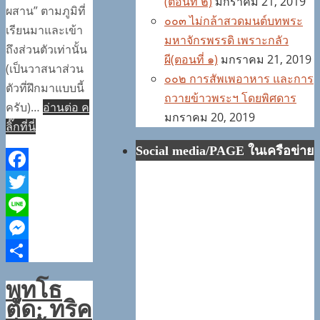
(ตอนที่ ๒)
มกราคม 21, 2019
ผสาน” ตามภูมิที่
๐๐๓ ไม่กล้าสวดมนต์บทพระ
เรียนมาและเข้า
มหาจักรพรรดิ เพราะกลัว
ถึงส่วนตัวเท่านั้น
ผี(ตอนที่ ๑)
มกราคม 21, 2019
(เป็นวาสนาส่วน
๐๐๒ การสัพเพอาหาร และการ
ตัวที่ฝึกมาแบบนี้
ถวายข้าวพระฯ โดยพิศดาร
ครับ)…
อ่านต่อ ค
มกราคม 20, 2019
ลิ๊กที่นี่
Social media/PAGE ในเครือข่าย
Facebook
Twitter
Line
Messenger
Share
พุทโธ
ตัด: ทริค