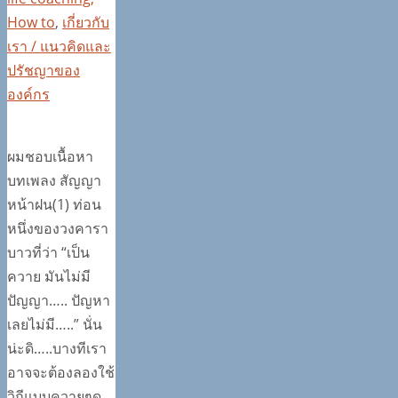
How to
,
เกี่ยวกับ
เรา / แนวคิดและ
ปรัชญาของ
องค์กร
ผมชอบเนื้อหา
บทเพลง สัญญา
หน้าฝน(1) ท่อน
หนึ่งของวงคารา
บาวที่ว่า “เป็น
ควาย มันไม่มี
ปัญญา….. ปัญหา
เลยไม่มี…..” นั่น
น่ะดิ…..บางทีเรา
อาจจะต้องลองใช้
วิถีแบบควายๆดู