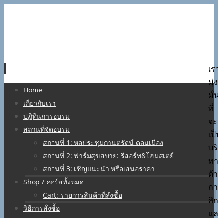
เร
มุ่ง
Skip
Home
มั่
to
เกี่ยวกับเรา
ที่
content
ปฏิทินการอบรม
จะ
สถานที่จัดอบรม
เป็
สถานที่ 1: หอประชุมกานตรัตน์ ดอนเมือง
บร
สถานที่ 2: ฟาร์มสุขสบาย: รีสอร์ท&โฮมสเตย์
ทา
สถานที่ 3: เชิญแนะนำ หรือเสนอราคา
ด้
Shop / คอร์สทั้งหมด
กา
Cart: รายการสินค้าที่สั่งซื้อ
ศึ
วิธีการสั่งซื้อ
แล