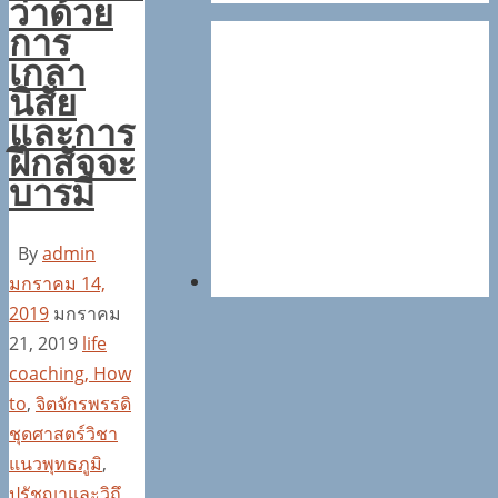
ว่าด้วย
การ
เกลา
นิสัย
และการ
ฝึกสัจจะ
บารมี
By
admin
มกราคม 14,
2019
มกราคม
21, 2019
life
coaching, How
to
,
จิตจักรพรรดิ
ชุดศาสตร์วิชา
แนวพุทธภูมิ
,
ปรัชญาและวิถึ