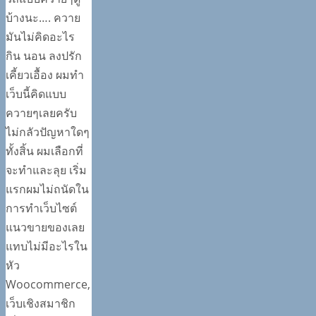
บ้างนะ…. ควาย
มันไม่คิดอะไร
กิน นอน ลงปรัก
เคี้ยวเอื้อง ผมทำ
เว็บนี้คิดแบบ
ควายๆเลยครับ
ไม่กลัวปัญหาใดๆ
ทั้งสิ้น ผมเลือกที่
จะทำและลุย เริ่ม
แรกผมไม่ถนัดใน
การทำเว็บไซต์
แนวขายของเลย
แทบไม่มีอะไรใน
หัว
Woocommerce,
เว็บเชิงสมาชิก