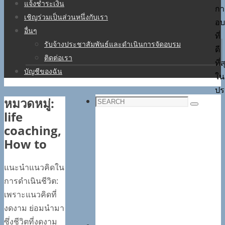
แจ้งชำระเงิน
กา
เชิญร่วมเป็นส่วนหนึ่งกับเรา
อบ
อื่นๆ
ที่
รับจ้างประชาสัมพันธ์และดำเนินการจัดอบรม
ดี
ติดต่อเรา
ที่
บัญชีของฉัน
ใน
ปร
หมวดหมู่:
Search
Search
life
for:
coaching,
How to
แนะนำแนวคิดใน
การดำเนินชีวิต:
เพราะแนวคิดที่
งดงาม ย่อมนำมา
ซึ่งชีวิตที่งดงาม