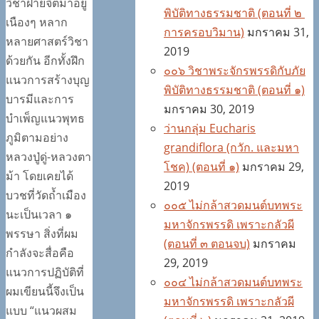
วิชาฝ่ายจิตมาอยู่
พิบัติทางธรรมชาติ (ตอนที่ ๒
เนืองๆ หลาก
การครอบวิมาน)
มกราคม 31,
หลายศาสตร์วิชา
2019
ด้วยกัน อีกทั้งฝึก
๐๐๖ วิชาพระจักรพรรดิกับภัย
แนวการสร้างบุญ
พิบัติทางธรรมชาติ (ตอนที่ ๑)
บารมีและการ
มกราคม 30, 2019
บำเพ็ญแนวพุทธ
ว่านกลุ่ม Eucharis
ภูมิตามอย่าง
grandiflora (กวัก. และมหา
หลวงปู่ดู่-หลวงตา
โชค) (ตอนที่ ๑)
มกราคม 29,
ม้า โดยเคยได้
2019
บวชที่วัดถ้ำเมือง
๐๐๕ ไม่กล้าสวดมนต์บทพระ
นะเป็นเวลา ๑
มหาจักรพรรดิ เพราะกลัวผี
พรรษา สิ่งที่ผม
(ตอนที่ ๓ ตอนจบ)
มกราคม
กำลังจะสื่อคือ
29, 2019
แนวการปฏิบัติที่
๐๐๔ ไม่กล้าสวดมนต์บทพระ
ผมเขียนนี้จึงเป็น
มหาจักรพรรดิ เพราะกลัวผี
แบบ “แนวผสม