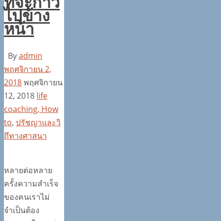
ที่จะก้าว
ไปข้าง
หน้า
By
admin
พฤศจิกายน 2,
2018
พฤศจิกายน
12, 2018
life
coaching, How
to
,
ปรัชญาและวิ
ถึทางศาสนา
หลายต่อหลาย
ครั้งความสำเร็จ
ของคนเราไม่
จำเป็นต้อง