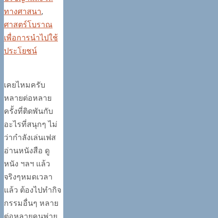
ทางศาสนา
,
ศาสตร์โบราณ
เพื่อการนำไปใช้
ประโยชน์
เคยไหมครับ
หลายต่อหลาย
ครั้งที่ติดพันกับ
อะไรที่สนุกๆ ไม่
ว่ากำลังเล่นเฟส
อ่านหนังสือ ดู
หนัง ฯลฯ แล้ว
จริงๆหมดเวลา
แล้ว ต้องไปทำกิจ
กรรมอื่นๆ หลาย
ต่อหลายคนพ่าย