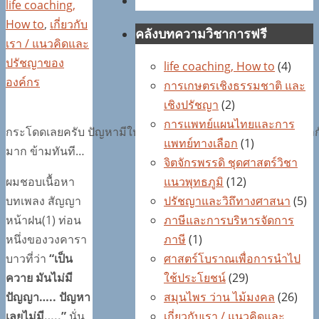
life coaching,
How to
,
เกี่ยวกับ
คลังบทความวิชาการฟรี
เรา / แนวคิดและ
ปรัชญาของ
life coaching, How to
(4)
องค์กร
การเกษตรเชิงธรรมชาติ และ
เชิงปรัชญา
(2)
การแพทย์แผนไทยและการ
กระโดดเลยครับ ปัญหามีให้ข้ามไม่ได้มีไว้แบกครับ อย่าเสียเวลาก
แพทย์ทางเลือก
(1)
มาก ข้ามทันที…
จิตจักรพรรดิ ชุดศาสตร์วิชา
ผมชอบเนื้อหา
แนวพุทธภูมิ
(12)
บทเพลง สัญญา
ปรัชญาและวิถึทางศาสนา
(5)
หน้าฝน(1) ท่อน
ภาษีและการบริหารจัดการ
หนึ่งของวงคารา
ภาษี
(1)
บาวที่ว่า
“เป็น
ศาสตร์โบราณเพื่อการนำไป
ควาย มันไม่มี
ใช้ประโยชน์
(29)
ปัญญา….. ปัญหา
สมุนไพร ว่าน ไม้มงคล
(26)
เลยไม่มี…..”
นั่น
เกี่ยวกับเรา / แนวคิดและ