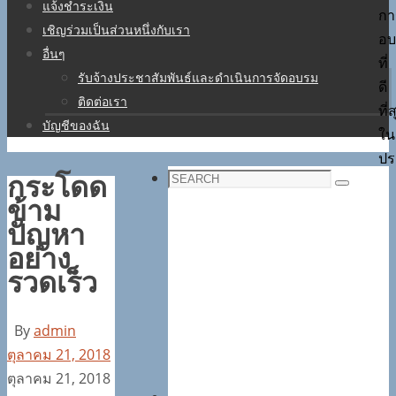
แจ้งชำระเงิน
กา
เชิญร่วมเป็นส่วนหนึ่งกับเรา
อบ
อื่นๆ
ที่
รับจ้างประชาสัมพันธ์และดำเนินการจัดอบรม
ดี
ติดต่อเรา
ที่
บัญชีของฉัน
ใน
ปร
Search
กระโดด
Search
for:
ข้าม
ปัญหา
อย่าง
รวดเร็ว
By
admin
ตุลาคม 21, 2018
ตุลาคม 21, 2018