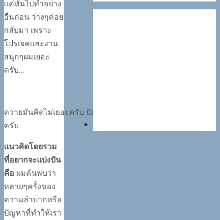
แค่หันไปทำอย่าง
อื่นก่อน ว่างๆค่อย
กลับมา เพราะ
โปรเจคและงาน
สนุกๆผมเยอะ
ครับ…
ควายมันคิดไม่เยอะครับ ปัญหาเลยไม่เยอะ เบาๆ ชิวๆ นะ
ครับ
แนวคิดโดยรวม
ที่อยากจะแบ่งปัน
คือ
ผมค้นพบว่า
หลายๆครั้งของ
ความลำบากหรือ
ปัญหาที่ทำให้เรา