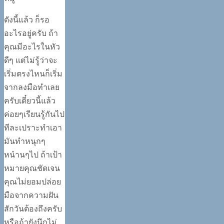
ดังนี้แล้ว ก็รอ
อะไรอยู่ครับ ถ้า
คุณมีอะไรในหัว
ดีๆ แต่ไม่รู้ว่าจะ
เริ่มตรงไหนก็เริ่ม
จากลงมือทำเลย
ครับเดี๋ยวนี้แล้ว
ค่อยๆเรียนรู้กันไป
ทีละเปราะทำเอา
มันทำหนุกๆ
หน๋านๆไป ถ้าเป้า
หมายคุณชัดเจน
คุณไม่ยอมปล่อย
มือจากความฝัน
สักวันต้องถึงครับ
หรือถ้ายังนึกไม่