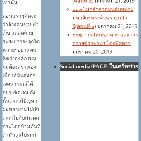
(ตอนที่ ๒)
มกราคม 21, 2019
เท่านั้น
๐๐๓ ไม่กล้าสวดมนต์บทพระ
ตอนแรกๆคิดจะ
มหาจักรพรรดิ เพราะกลัว
ว่าจ้างคนช่วยทำ
ผี(ตอนที่ ๑)
มกราคม 21, 2019
เว็บ แต่สุดท้าย
๐๐๒ การสัพเพอาหาร และการ
ระยะยาวจะจุกจิก
ถวายข้าวพระฯ โดยพิศดาร
หลายๆอย่าง ผม
มกราคม 20, 2019
คิดว่าองค์กรผม
ผมต้องสร้างเอง
Social media/PAGE ในเครือข่าย
เพื่อให้มันส่งต่อ
เจตนารมณ์ได้
อย่างชัดเจน ดัง
นั้นเวลามีปัญหา
ผมพยายามไม่เสีย
เวลาไปกับมัน ผม
กระโดดข้ามทันที
ถ้ามันสูงไปผมก็