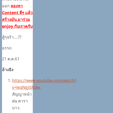
ออก
ลองหา
Content
ดีๆ แล้ว
สร้างมัน มาร่วม
enjoy
กับเราครับ
สู้ๆจร้า….??
อรรถ
21 ต.ค.61
อ้างอิง
https://www.youtube.com/watch?
v=JeqNgjiShdw
.
สัญญาหน้า
ฝน คารา
บาว.