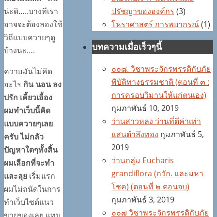
น่ะดิ…..บางทีเรา
ปรัชญาขององค์กร
(3)
อาจจะต้องลองใช้
โหราศาสตร์ การพยากรณ์
(1)
วิถีแบบควายๆดู
บทความเมื่อเร็วๆนี้
บ้างนะ….
๐๐๘. วิชาพระจักรพรรดิกับภัย
ควายมันไม่คิด
พิบัติทางธรรมชาติ (ตอนที่ ๓ :
อะไร
กิน นอน ลง
การครอบวิมานให้แก่ตนเอง)
ปรัก เคี้ยวเอื้อง
กุมภาพันธ์ 10, 2019
ผมทำเว็บนี้คิด
ว่านสาวหลง ว่านที่ตีค่าเท่า
แบบควายๆเลย
แสนตำลึงทอง
กุมภาพันธ์ 5,
ครับ ไม่กลัว
2019
ปัญหาใดๆทั้งสิ้น
ว่านกลุ่ม Eucharis
ผมเลือกที่จะทำ
grandiflora (กวัก. และมหา
และลุย
เริ่มแรก
โชค) (ตอนที่ ๒ ตอนจบ)
ผมไม่ถนัดในการ
กุมภาพันธ์ 3, 2019
ทำเว็บไซต์แนว
๐๐๗ วิชาพระจักรพรรดิกับภัย
ขายของเลย แทบ