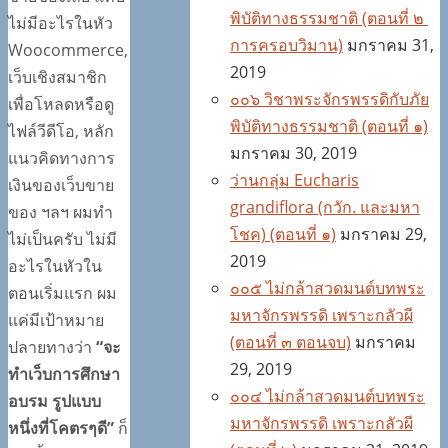
พิบัติทางธรรมชาติ (ตอนที่ ๒
ไม่มีอะไรในหัว
การครอบวิมาน)
มกราคม 31,
Woocommerce,
2019
เว็บเชิงสมาชิก
๐๐๖ วิชาพระจักรพรรดิกับภัย
เพื่อโหลดหรือดู
พิบัติทางธรรมชาติ (ตอนที่ ๑)
ไฟล์วีดีโอ, หลัก
มกราคม 30, 2019
แนวคิดทางการ
ว่านกลุ่ม Eucharis
เงินของเว็บขาย
grandiflora (กวัก. และมหา
ของ ฯลฯ ผมทำ
โชค) (ตอนที่ ๑)
มกราคม 29,
ไม่เป็นครับ ไม่มี
2019
อะไรในหัวใน
๐๐๕ ไม่กล้าสวดมนต์บทพระ
ตอนเริ่มแรก ผม
มหาจักรพรรดิ เพราะกลัวผี
แค่มีเป้าหมาย
(ตอนที่ ๓ ตอนจบ)
มกราคม
ปลายทางว่า
“จะ
29, 2019
ทำเว็บการศึกษา
๐๐๔ ไม่กล้าสวดมนต์บทพระ
อบรม รูปแบบ
มหาจักรพรรดิ เพราะกลัวผี
หนึ่งที่โคตรๆดี”
ก็