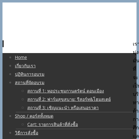
เร
มุ่ง
Skip
Home
มั่
to
เกี่ยวกับเรา
ที่
content
ปฏิทินการอบรม
จะ
สถานที่จัดอบรม
เป็
สถานที่ 1: หอประชุมกานตรัตน์ ดอนเมือง
บร
สถานที่ 2: ฟาร์มสุขสบาย: รีสอร์ท&โฮมสเตย์
ทา
สถานที่ 3: เชิญแนะนำ หรือเสนอราคา
ด้
Shop / คอร์สทั้งหมด
กา
Cart: รายการสินค้าที่สั่งซื้อ
ศึ
วิธีการสั่งซื้อ
แล